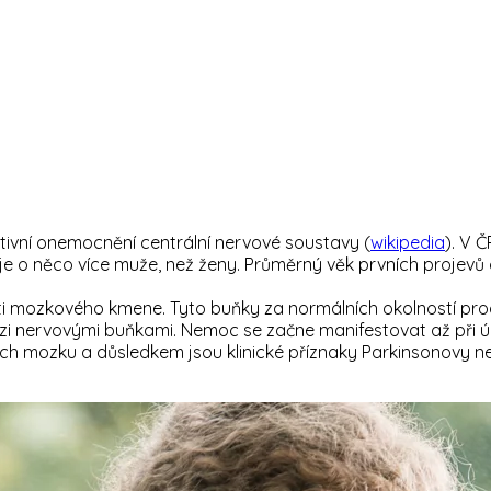
tivní onemocnění centrální nervové soustavy (
wikipedia
). V 
 něco více muže, než ženy. Průměrný věk prvních projevů one
 mozkového kmene. Tyto buňky za normálních okolností produ
ezi nervovými buňkami. Nemoc se začne manifestovat až při 
ch mozku a důsledkem jsou klinické příznaky Parkinsonovy n