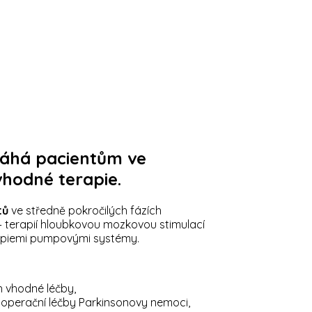
máhá pacientům ve
vhodné terapie.
tů
ve středně pokročilých fázích
 terapií hloubkovou mozkovou stimulací
rapiemi pumpovými systémy.
h vhodné léčby,
operační léčby Parkinsonovy nemoci,