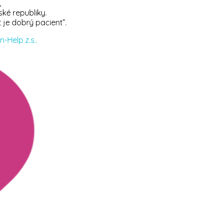
,
ké republiky.
 je dobrý pacient”.
-Help z.s..