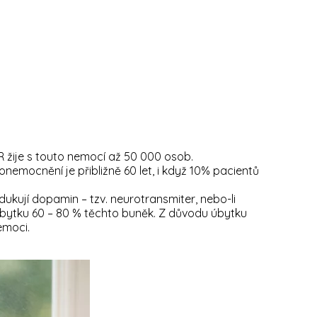
ČR žije s touto nemocí až 50 000 osob.
mocnění je přibližně 60 let, i když 10% pacientů
kují dopamin – tzv. neurotransmiter, nebo-li
úbytku 60 – 80 % těchto buněk. Z důvodu úbytku
emoci.