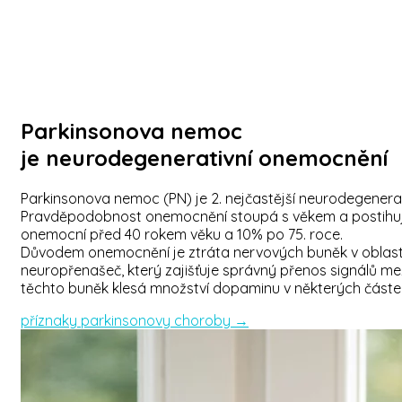
Parkinsonova nemoc
je neurodegenerativní onemocnění
Parkinsonova nemoc (PN) je 2. nejčastější neurodegenera
Pravděpodobnost onemocnění stoupá s věkem a postihuje o
onemocní před 40 rokem věku a 10% po 75. roce.
Důvodem onemocnění je ztráta nervových buněk v oblasti
neuropřenašeč, který zajišťuje správný přenos signálů m
těchto buněk klesá množství dopaminu v některých částe
příznaky parkinsonovy choroby →