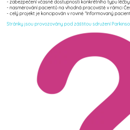
- zabezpečení včasné dostupnosti konkrétního typu léčby
- nasměrování pacientů na vhodná pracoviště v rámci Čes
- celý projekt je koncipován v rovině “Informovaný pacient
Stránky jsou provozovány pod záštitou sdružení Parkinson