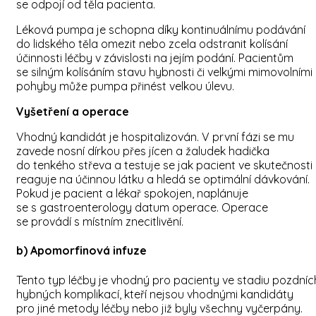
se odpojí od těla pacienta.
Léková pumpa je schopna díky kontinuálnímu podávání
do lidského těla omezit nebo zcela odstranit kolísání
účinnosti léčby v závislosti na jejím podání. Pacientům
se silným kolísáním stavu hybnosti či velkými mimovolními
pohyby může pumpa přinést velkou úlevu.
Vyšetření a operace
Vhodný kandidát je hospitalizován. V první fázi se mu
zavede nosní dírkou přes jícen a žaludek hadička
do tenkého střeva a testuje se jak pacient ve skutečnosti
reaguje na účinnou látku a hledá se optimální dávkování.
Pokud je pacient a lékař spokojen, naplánuje
se s gastroenterology datum operace. Operace
se provádí s místním znecitlivění.
b) Apomorfinová infuze
Tento typ léčby je vhodný pro pacienty ve stadiu pozdníc
hybných komplikací, kteří nejsou vhodnými kandidáty
pro jiné metody léčby nebo již byly všechny vyčerpány.