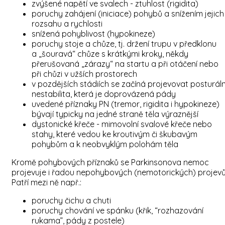
zvýšené napětí ve svalech - ztuhlost (rigidita)
poruchy zahájení (iniciace) pohybů a snížením jejich
rozsahu a rychlosti
snížená pohyblivost (hypokineze)
poruchy stoje a chůze, tj. držení trupu v předklonu
a „šouravá“ chůze s krátkými kroky, někdy
přerušovaná „zárazy“ na startu a při otáčení nebo
při chůzi v užších prostorech
v pozdějších stádiích se začíná projevovat posturáln
nestabilita, která je doprovázená pády
uvedené příznaky PN (tremor, rigidita i hypokineze)
bývají typicky na jedné straně těla výraznější
dystonické křeče - mimovolní svalové křeče nebo
stahy, které vedou ke kroutivým či škubavým
pohybům a k neobvyklým polohám těla
Kromě pohybových příznaků se Parkinsonova nemoc
projevuje i řadou nepohybových (nemotorických) projevů
Patří mezi ně např.:
poruchy čichu a chuti
poruchy chování ve spánku (křik, “rozhazování
rukama”, pády z postele)