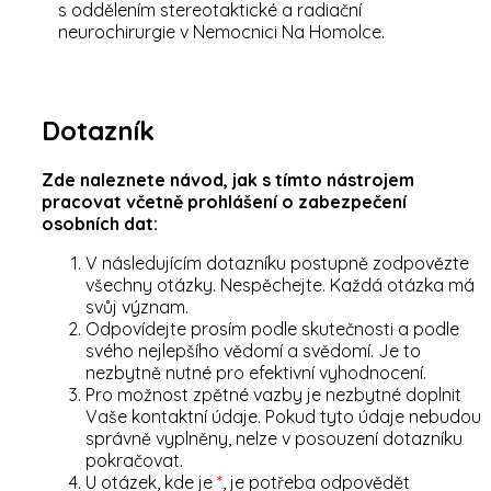
s oddělením stereotaktické a radiační
neurochirurgie v Nemocnici Na Homolce.
Dotazník
Zde naleznete návod, jak s tímto nástrojem
pracovat včetně prohlášení o zabezpečení
osobních dat:
V následujícím dotazníku postupně zodpovězte
všechny otázky. Nespěchejte. Každá otázka má
svůj význam.
Odpovídejte prosím podle skutečnosti a podle
svého nejlepšího vědomí a svědomí. Je to
nezbytně nutné pro efektivní vyhodnocení.
Pro možnost zpětné vazby je nezbytné doplnit
Vaše kontaktní údaje. Pokud tyto údaje nebudou
správně vyplněny, nelze v posouzení dotazníku
pokračovat.
U otázek, kde je
*
, je potřeba odpovědět