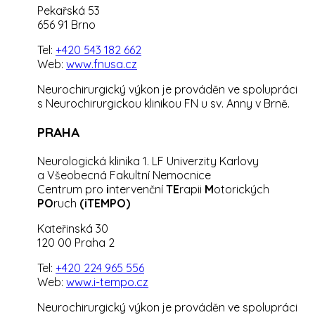
Pekařská 53
656 91 Brno
Tel:
+420 543 182 662
Web:
www.fnusa.cz
Neurochirurgický výkon je prováděn ve spolupráci
s Neurochirurgickou klinikou FN u sv. Anny v Brně.
PRAHA
Neurologická klinika 1. LF Univerzity Karlovy
a Všeobecná Fakultní Nemocnice
Centrum pro
i
ntervenční
TE
rapii
M
otorických
PO
ruch
(iTEMPO)
Kateřinská 30
120 00 Praha 2
Tel:
+420 224 965 556
Web:
www.i-tempo.cz
Neurochirurgický výkon je prováděn ve spolupráci