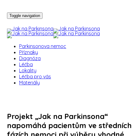
Toggle navigation
Parkinsonova nemoc
Příznaky
Diagnóza
Léčba
Lokality
Léčba pro vás
Materiály
Projekt „Jak na Parkinsona“
napomáhá pacientům ve středních
fázích nemoci při výběru vhodné