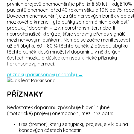
prvních projevů onemocnění je přibližně 60 let, i když 10%
pacientů onemocní před 40 rokem věku a 10% po 75. roce
Důvodem onemocnění je ztráta nervových buněk v oblast
mozkového kmene. Tyto buňky za normálních okolností
produkují dopamin – tzv. neurotransmiter, nebo-li
neuropřenašeč, který zajišťuje správný přenos signálů
mezi nervovými buňkami. Nemoc se začne manifestovat
až při úbytku 60 – 80 % těchto buněk. Z důvodu úbytku
těchto buněk klesá množství dopaminu v některých
částech mozku a důsledkem jsou klinické příznaky
Parkinsonovy nemoci.
příznaky parkinsonovy choroby →
PŘÍZNAKY
Nedostatek dopaminu způsobuje hlavní hybné
(motorické) projevy onemocnění, mezi něž patří:
třes (tremor), který se typicky projevuje v klidu na
koncových částech končetin.