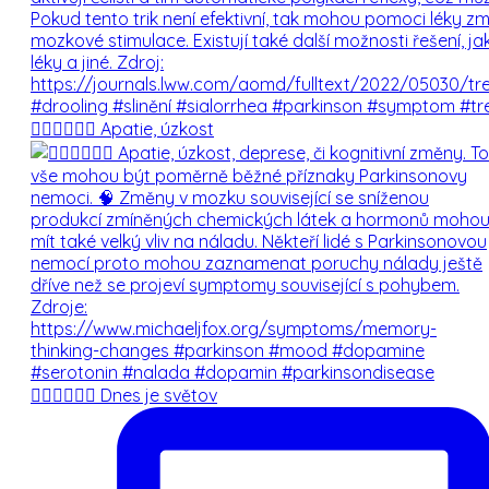
💆🏼‍♀️💆🏻‍♂️ Apatie, úzkost
💆🏼‍♀️💆🏻‍♂️ Dnes je světov