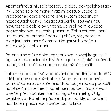
Apomorfinová infuze představuje léčbu pokročilého stadi
PN. Jedná se o nejméně invazivní postup. Léčba je
všeobecně dobře snášena, s výskytem občasných
nežádoucích účinků. Nežádoucí účinky jsou většinou
nevýrazné a dobře ovlivnitelné. Je však velmi důležité
pečlivě sledovat psychiku pacienta. Zahájení léčby není
limitováno přítomností poruchy chůze, řeči, deprese
a do jisté míry ani přítomností kognitivního deficitu
či zrakových halucinací.
Potenciálně může dokonce redukovat rozvoj kognitivní
dysfunkce u pacientů s PN. Pokud je to z nějakého důvod
nutné, lze tuto léčbu snadno a okamžitě ukončit.
Tato metoda spočívá v podávání apomorfinu v podobě 1
– 16 hodinové podkožní infuze. Apomorfin je dodáván
pomocí katetru zakončeného drobnou jehlou do podkoží
na břiše či na stehnech. Katetr se musí denně aplikovat
a večer před spánkem se musí vytažením jehly vždy
deaktivovat. Katetr je připojen k pumpě, kterou pacient
nosí kolem pasu nebo zavěšenou na krku.