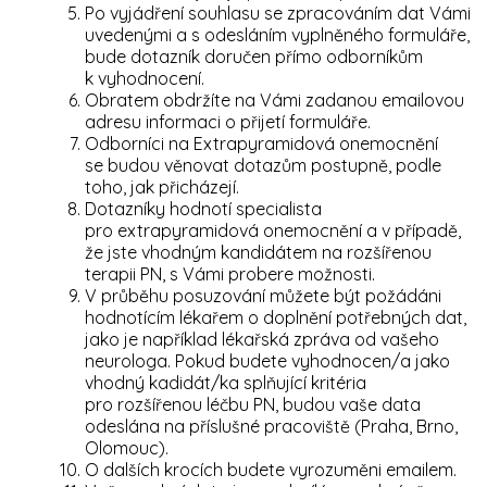
Po vyjádření souhlasu se zpracováním dat Vámi
uvedenými a s odesláním vyplněného formuláře,
bude dotazník doručen přímo odborníkům
k vyhodnocení.
Obratem obdržíte na Vámi zadanou emailovou
adresu informaci o přijetí formuláře.
Odborníci na Extrapyramidová onemocnění
se budou věnovat dotazům postupně, podle
toho, jak přicházejí.
Dotazníky hodnotí specialista
pro extrapyramidová onemocnění a v případě,
že jste vhodným kandidátem na rozšířenou
terapii PN, s Vámi probere možnosti.
V průběhu posuzování můžete být požádáni
hodnotícím lékařem o doplnění potřebných dat,
jako je například lékařská zpráva od vašeho
neurologa. Pokud budete vyhodnocen/a jako
vhodný kadidát/ka splňující kritéria
pro rozšířenou léčbu PN, budou vaše data
odeslána na příslušné pracoviště (Praha, Brno,
Olomouc).
O dalších krocích budete vyrozuměni emailem.