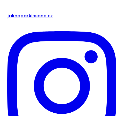
Obtěžují vás dyskineze (mimovolní - nežádoucí,
pohyby)?
Ano
jaknaparkinsona.cz
Ne
Máte třes nereagující na léčbu?
žádný/mírný
střední
vážný
Trpíte křečemi?
Ano
Ne
Projevují se u Vás problémy s chůzí či rovnováhou,
které nereagují na lék obsahující látku levodopa?
Ano
Ne