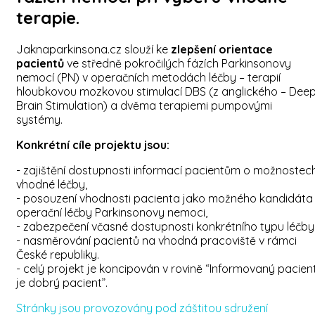
terapie.
Jaknaparkinsona.cz slouží ke
zlepšení orientace
pacientů
ve středně pokročilých fázích Parkinsonovy
nemocí (PN) v operačních metodách léčby – terapií
hloubkovou mozkovou stimulací DBS (z anglického – Dee
Brain Stimulation) a dvěma terapiemi pumpovými
systémy.
Konkrétní cíle projektu jsou:
- zajištění dostupnosti informací pacientům o možnostec
vhodné léčby,
- posouzení vhodnosti pacienta jako možného kandidáta
operační léčby Parkinsonovy nemoci,
- zabezpečení včasné dostupnosti konkrétního typu léčby
- nasměrování pacientů na vhodná pracoviště v rámci
České republiky.
- celý projekt je koncipován v rovině “Informovaný pacien
je dobrý pacient”.
Stránky jsou provozovány pod záštitou sdružení