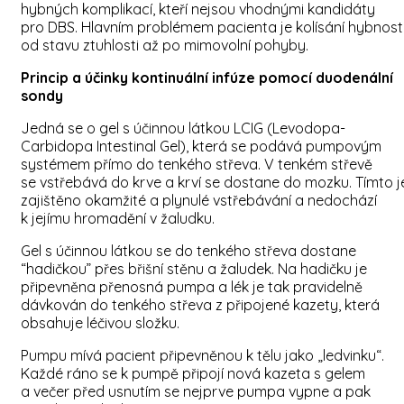
hybných komplikací, kteří nejsou vhodnými kandidáty
pro DBS. Hlavním problémem pacienta je kolísání hybnost
od stavu ztuhlosti až po mimovolní pohyby.
Princip a účinky kontinuální infúze pomocí duodenální
sondy
Jedná se o gel s účinnou látkou LCIG (Levodopa-
Carbidopa Intestinal Gel), která se podává pumpovým
systémem přímo do tenkého střeva. V tenkém střevě
se vstřebává do krve a krví se dostane do mozku. Tímto j
zajištěno okamžité a plynulé vstřebávání a nedochází
k jejímu hromadění v žaludku.
Gel s účinnou látkou se do tenkého střeva dostane
“hadičkou” přes břišní stěnu a žaludek. Na hadičku je
připevněna přenosná pumpa a lék je tak pravidelně
dávkován do tenkého střeva z připojené kazety, která
obsahuje léčivou složku.
Pumpu mívá pacient připevněnou k tělu jako „ledvinku“.
Každé ráno se k pumpě připojí nová kazeta s gelem
a večer před usnutím se nejprve pumpa vypne a pak