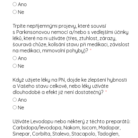
Ano
Ne
Trpíte nepříjemnými projevy, které souvisí
s Parkinsonovou nemocí a/nebo s vedlejšími účinky
léků, které na ni užíváte (třes, ztuhlost, zárazy,
šouravá chůze, kolísání stavu při medikaci, závislost
na medikaci, mimovolní pohyby)?
Ano
Ne
Když užijete léky na PN, dojde ke zlepšení hybnosti
a Vašeho stavu celkově, nebo léky užíváte
dlouhodobě a efekt již není dostatečný?
Ano
Ne
Užíváte Levodopu nebo některý z těchto preparátů:
Carbidopa/levodopa, Nakom, Isicom, Madopar,
Sinepar, Corbilta, Stalevo, Stacapolo, Tadoglen,