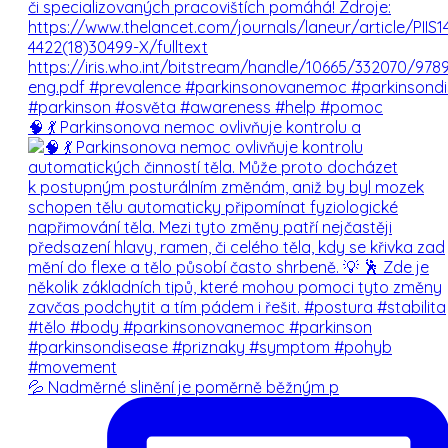
nabízejí obdobné možnosti léčby.)
Brno
Praha
Olomouc
🧠 💃 Parkinsonova nemoc ovlivňuje kontrolu a
Pokračovat na 3. část
Zpět na 1. část
💦 Nadměrné slinění je poměrně běžným p