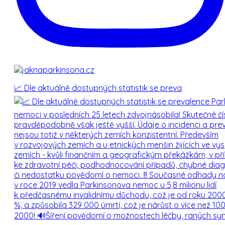
Kolísá u vás úroveň pohyblivosti během dne?
Ano
Ne
Projevuje se u Vás vážné narušení kognitivních funkcí
(změny osobnosti, poruchy paměti)?
žádné/mírné
střední
📈 Dle aktuálně dostupných statistik se preva
Máte nepohybové vedlejší účinky (přeludy, vidiny, živé
sny, poruchy kontroly impulsů - nutkavé nakupování,
gambling, přejídání, zvýšená sexualita) léků na
Parkinsonovu nemoc?
žádné/mírné
střední
V případě, že budete vyhodnocen/a jako vhodný
kandidát na „pokročilou“ léčbu PN, které ze tří
pracovišť v rámci ČR by jste preferoval/a vzhledem
ke svému trvalému bydlišti? (Všechna pracoviště