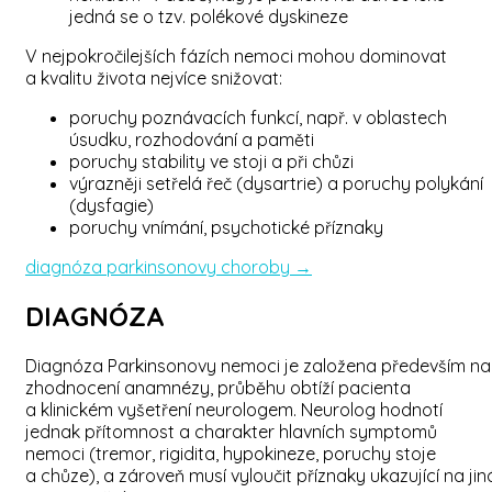
jedná se o tzv. polékové dyskineze
V nejpokročilejších fázích nemoci mohou dominovat
a kvalitu života nejvíce snižovat:
poruchy poznávacích funkcí, např. v oblastech
úsudku, rozhodování a paměti
poruchy stability ve stoji a při chůzi
výrazněji setřelá řeč (dysartrie) a poruchy polykání
(dysfagie)
poruchy vnímání, psychotické příznaky
diagnóza parkinsonovy choroby →
DIAGNÓZA
Diagnóza Parkinsonovy nemoci je založena především na
zhodnocení anamnézy, průběhu obtíží pacienta
a klinickém vyšetření neurologem. Neurolog hodnotí
jednak přítomnost a charakter hlavních symptomů
nemoci (tremor, rigidita, hypokineze, poruchy stoje
a chůze), a zároveň musí vyloučit příznaky ukazující na jin