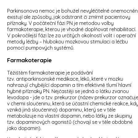
Parkinsonova nemoc je bohužel nevyléčitelné onemocnění
existují ale způsoby, jak odstranit či zmírnit pacientovy
příznaky. V počáteční fázi PN je metodou volby
farmakoterapie, kterou je vhodné doplňovat rehabiliitací.
V pokročilejší fázi lze za určitých okolností volit i operační
metody léčby – hlubokou mozkovou stimulaci a léčbu
pomocí pumpových systémů.
Farmakoterapie
Těžištěm farmakoterapie je podávání
tzv. antiparkinsonské medikace, léků, které v mozku
nahrazují chybějící dopamin a tím efektivně tlumí hlavní
hybné příznaky PN. Nejčastěji se jedná o látku zvanou
levodopa - jde o tzv. prekurzor (název prekurzor označuj
v chemii sloučeninu, která se účastní chemické reakce, kd
vzniká jiná sloučenina) dopaminu, který se v těle
metabolizuje na vlastní dopamin, nebo látky ze skupiny
tzv. dopaminových agonistů (chovají se v těle obdobně
jako dopamin).