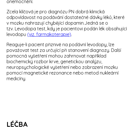
onemocnění.
Zcela klíčová je pro diagnózu PN dobrá klinická
odpovídavost na podávání dostatečné dávky léků, které
v mozku nahrazují chybějící dopamin.Jedná se o
tzv. Levodopa test, kdy je pacientovi podán lék obsahující
levodopu
(viz. farmakoterapie)
.
Reaguje-li pacient přiznivě na podávní levodopy, lze
považovat test za určující při stanovení diagnozy. Další
pomocná vyšetření mohou zahrnovat například
biochemický rozbor krve, genetickou analýzu,
neuropsychologické vyšetření nebo zobrazení mozku
pomocí magnetické rezonance nebo metod nukleární
medicíny.
LÉČBA