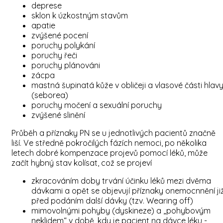
deprese
sklon k úzkostným stavům
apatie
zvýšené pocení
poruchy polykání
poruchy řeči
poruchy plánováni
zácpa
mastná šupinatá kůže v obličeji a vlasové části hlav
(seborea)
poruchy močení a sexuální poruchy
zvýšené slinění
Průběh a příznaky PN se u jednotlivých pacientů značně
liší. Ve středně pokročilých fázích nemoci, po několika
letech dobré kompenzace projevů pomocí léků, může
začít hybný stav kolísat, což se projeví
zkracováním doby trvání účinku léků mezi dvěma
dávkami a opět se objevují příznaky onemocnnění ji
před podáním další dávky (tzv. Wearing off)
mimovolnými pohyby (dyskineze) a „pohybovým
neklidem“ v době, kdy je pacient na dávce léku -