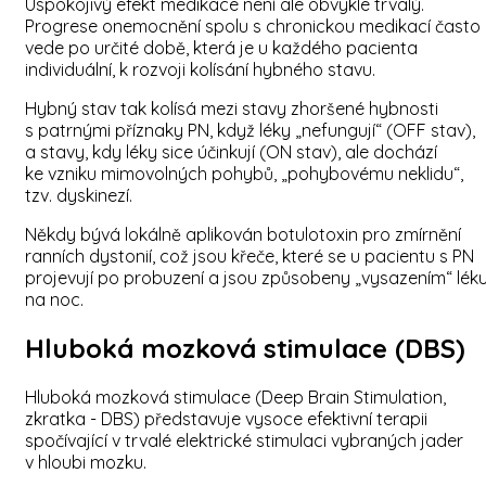
Uspokojivý efekt medikace není ale obvykle trvalý.
Progrese onemocnění spolu s chronickou medikací často
vede po určité době, která je u každého pacienta
individuální, k rozvoji kolísání hybného stavu.
Hybný stav tak kolísá mezi stavy zhoršené hybnosti
s patrnými příznaky PN, když léky „nefungují“ (OFF stav),
a stavy, kdy léky sice účinkují (ON stav), ale dochází
ke vzniku mimovolných pohybů, „pohybovému neklidu“,
tzv. dyskinezí.
Někdy bývá lokálně aplikován botulotoxin pro zmírnění
ranních dystonií, což jsou křeče, které se u pacientu s PN
projevují po probuzení a jsou způsobeny „vysazením“ lék
na noc.
Hluboká mozková stimulace (DBS)
Hluboká mozková stimulace (Deep Brain Stimulation,
zkratka - DBS) představuje vysoce efektivní terapii
spočívající v trvalé elektrické stimulaci vybraných jader
v hloubi mozku.