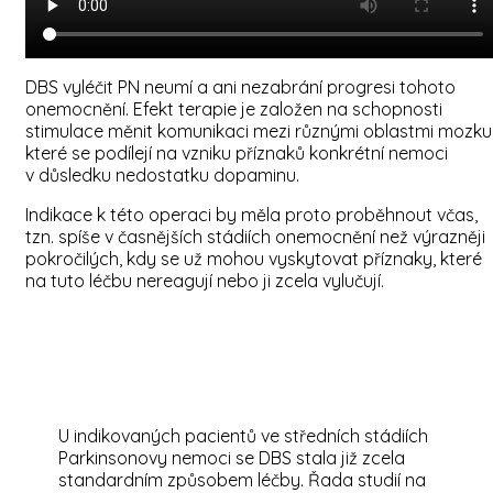
DBS vyléčit PN neumí a ani nezabrání progresi tohoto
onemocnění. Efekt terapie je založen na schopnosti
stimulace měnit komunikaci mezi různými oblastmi mozku
které se podílejí na vzniku příznaků konkrétní nemoci
v důsledku nedostatku dopaminu.
Indikace k této operaci by měla proto proběhnout včas,
tzn. spíše v časnějších stádiích onemocnění než výrazněji
pokročilých, kdy se už mohou vyskytovat příznaky, které
na tuto léčbu nereagují nebo ji zcela vylučují.
U indikovaných pacientů ve středních stádiích
Parkinsonovy nemoci se DBS stala již zcela
standardním způsobem léčby. Řada studií na