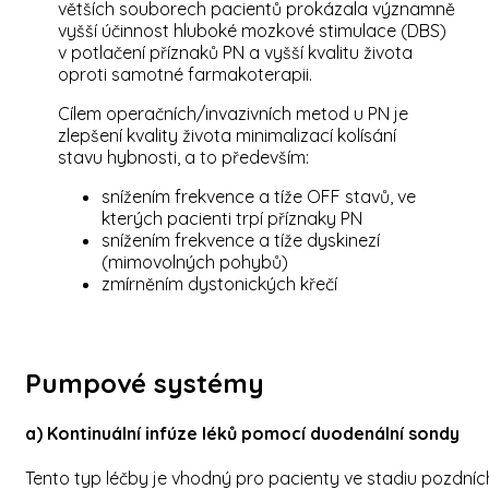
větších souborech pacientů prokázala významně
vyšší účinnost hluboké mozkové stimulace (DBS)
v potlačení příznaků PN a vyšší kvalitu života
oproti samotné farmakoterapii.
Cílem operačních/invazivních metod u PN je
zlepšení kvality života minimalizací kolísání
stavu hybnosti, a to především:
snížením frekvence a tíže OFF stavů, ve
kterých pacienti trpí příznaky PN
snížením frekvence a tíže dyskinezí
(mimovolných pohybů)
zmírněním dystonických křečí
Pumpové systémy
a) Kontinuální infúze léků pomocí duodenální sondy
Tento typ léčby je vhodný pro pacienty ve stadiu pozdníc